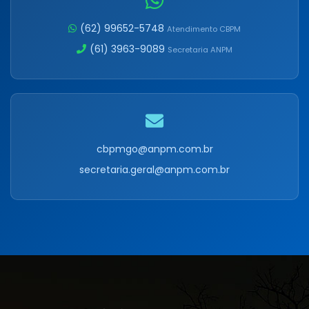
(62) 99652-5748
Atendimento CBPM
(61) 3963-9089
Secretaria ANPM
cbpmgo@anpm.com.br
secretaria.geral@anpm.com.br